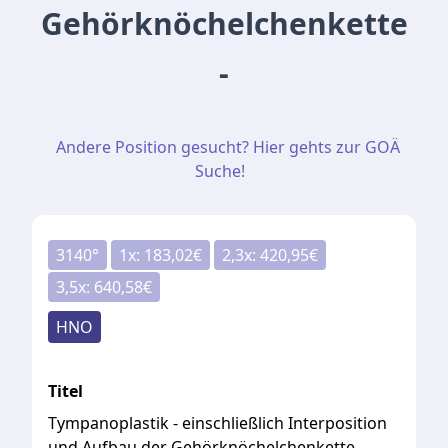
Gehörknöchelchenkette
-
Andere Position gesucht? Hier gehts zur GOÄ
Suche!
3140
°
1
x:
183,02
€
2,3
x:
420,95
€
3,5
x:
640,58
€
HNO
Titel
Tympanoplastik - einschließlich Interposition
und Aufbau der Gehörknöchelchenkette -