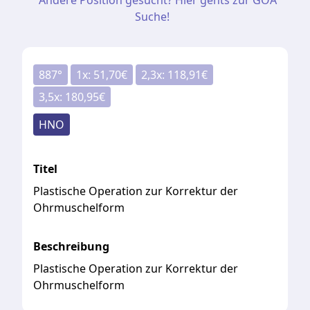
Andere Position gesucht? Hier gehts zur GOÄ
Suche!
887
°
1
x:
51,70
€
2,3
x:
118,91
€
3,5
x:
180,95
€
HNO
Titel
Plastische Operation zur Korrektur der
Ohrmuschelform
Beschreibung
Plastische Operation zur Korrektur der
Ohrmuschelform