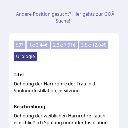
Andere Position gesucht? Hier gehts zur GOÄ
Suche!
59
°
1
x:
3,44
€
2,3
x:
7,91
€
3,5
x:
12,04
€
Urologie
Titel
Dehnung der Harnröhre der Frau inkl.
Spülung/Instillation, je Sitzung
Beschreibung
Dehnung der weiblichen Harnröhre - auch
einschließlich Spülung und/oder Instillation