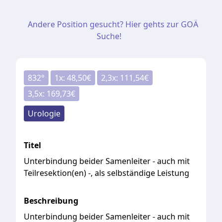
Andere Position gesucht? Hier gehts zur GOÄ
Suche!
832
°
1
x:
48,50
€
2,3
x:
111,54
€
3,5
x:
169,73
€
Urologie
Titel
Unterbindung beider Samenleiter - auch mit
Teilresektion(en) -, als selbständige Leistung
Beschreibung
Unterbindung beider Samenleiter - auch mit