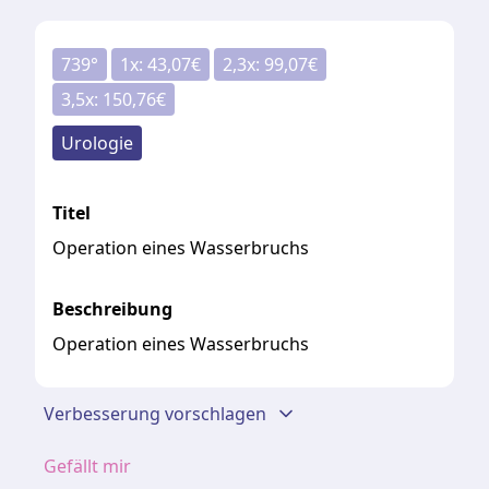
739
°
1
x:
43,07
€
2,3
x:
99,07
€
3,5
x:
150,76
€
Urologie
Titel
Operation eines Wasserbruchs
Beschreibung
Operation eines Wasserbruchs
Verbesserung vorschlagen
Gefällt mir