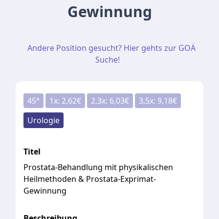
Gewinnung
Andere Position gesucht? Hier gehts zur GOÄ
Suche!
45
°
1
x:
2,62
€
2,3
x:
6,03
€
3,5
x:
9,18
€
Urologie
Titel
Prostata-Behandlung mit physikalischen
Heilmethoden & Prostata-Exprimat-
Gewinnung
Beschreibung