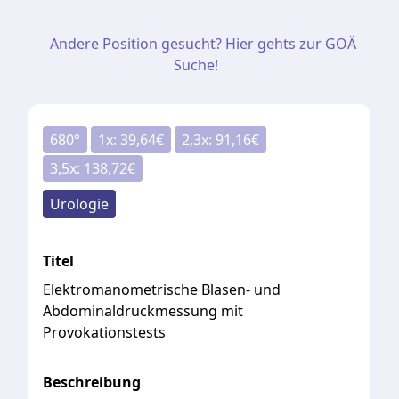
Andere Position gesucht? Hier gehts zur GOÄ
Suche!
680
°
1
x:
39,64
€
2,3
x:
91,16
€
3,5
x:
138,72
€
Urologie
Titel
Elektromanometrische Blasen- und
Abdominaldruckmessung mit
Provokationstests
Beschreibung