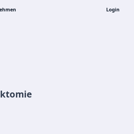
nehmen
Login
ektomie