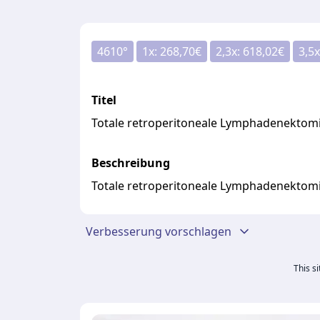
4610
°
1
x:
268,70
€
2,3
x:
618,02
€
3,5
x
Titel
Totale retroperitoneale Lymphadenektom
Beschreibung
Totale retroperitoneale Lymphadenektom
Verbesserung vorschlagen
This s