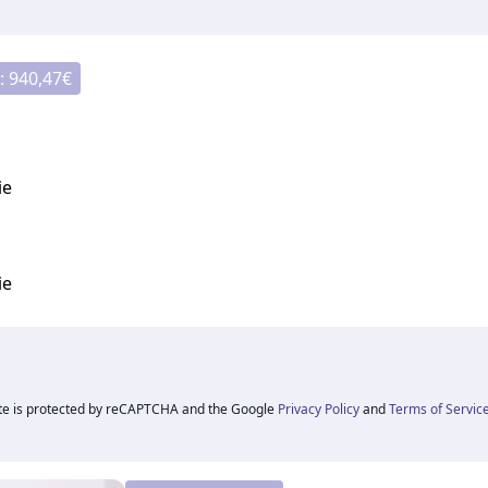
:
940,47
€
ie
ie
ite is protected by reCAPTCHA and the Google
Privacy Policy
and
Terms of Servic