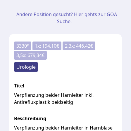
Andere Position gesucht? Hier gehts zur GOÄ
Suche!
3330
°
1
x:
194,10
€
2,3
x:
446,42
€
3,5
x:
679,34
€
Urologie
Titel
Verpflanzung beider Harnleiter inkl.
Antirefluxplastik beidseitig
Beschreibung
Verpflanzung beider Harnleiter in Harnblase