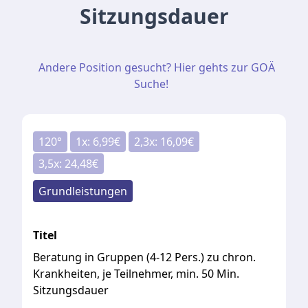
Sitzungsdauer
Andere Position gesucht? Hier gehts zur GOÄ
Suche!
120
°
1
x:
6,99
€
2,3
x:
16,09
€
3,5
x:
24,48
€
Grundleistungen
Titel
Beratung in Gruppen (4-12 Pers.) zu chron.
Krankheiten, je Teilnehmer, min. 50 Min.
Sitzungsdauer