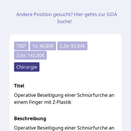
Andere Position gesucht? Hier gehts zur GOÄ
Suche!
700
°
1
x:
40,80
€
2,3
x:
93,84
€
3,5
x:
142,80
€
Chirurgie
Titel
Operative Beseitigung einer Schnürfurche an
einem Finger mit Z-Plastik
Beschreibung
Operative Beseitigung einer Schnürfurche an