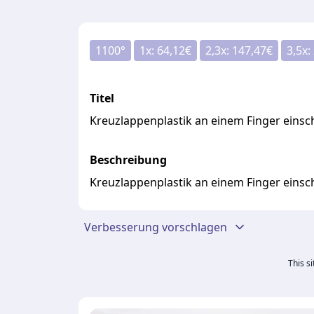
1100
°
1
x:
64,12
€
2,3
x:
147,47
€
3,5
x:
Titel
Kreuzlappenplastik an einem Finger einsc
Beschreibung
Kreuzlappenplastik an einem Finger einsc
Verbesserung vorschlagen
This s