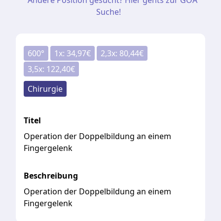
Andere Position gesucht? Hier gehts zur GOÄ
Suche!
600
°
1
x:
34,97
€
2,3
x:
80,44
€
3,5
x:
122,40
€
Chirurgie
Titel
Operation der Doppelbildung an einem
Fingergelenk
Beschreibung
Operation der Doppelbildung an einem
Fingergelenk