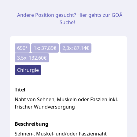
Andere Position gesucht? Hier gehts zur GOÄ
Suche!
650
°
1
x:
37,89
€
2,3
x:
87,14
€
3,5
x:
132,60
€
Chirurgie
Titel
Naht von Sehnen, Muskeln oder Faszien inkl.
frischer Wundversorgung
Beschreibung
Sehnen-, Muskel- und/oder Fasziennaht