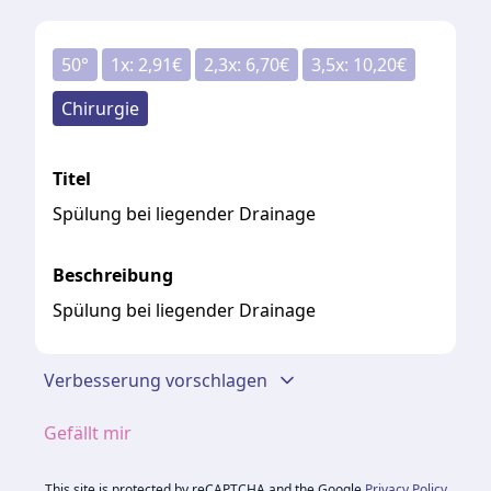
50
°
1
x:
2,91
€
2,3
x:
6,70
€
3,5
x:
10,20
€
Chirurgie
Titel
Spülung bei liegender Drainage
Beschreibung
Spülung bei liegender Drainage
Verbesserung vorschlagen
Gefällt mir
This site is protected by reCAPTCHA and the Google
Privacy Policy