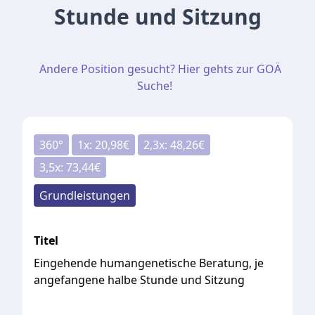
Stunde und Sitzung
Andere Position gesucht? Hier gehts zur GOÄ
Suche!
360
°
1
x:
20,98
€
2,3
x:
48,26
€
3,5
x:
73,44
€
Grundleistungen
Titel
Eingehende humangenetische Beratung, je
angefangene halbe Stunde und Sitzung