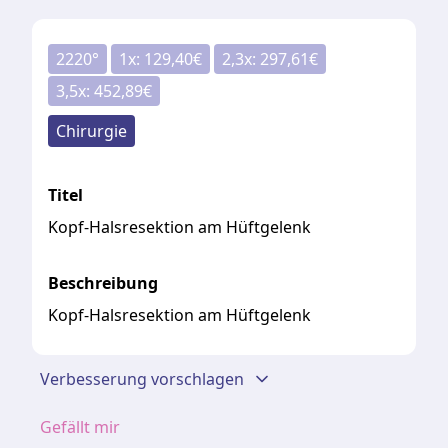
2220
°
1
x:
129,40
€
2,3
x:
297,61
€
3,5
x:
452,89
€
Chirurgie
Titel
Kopf-Halsresektion am Hüftgelenk
Beschreibung
Kopf-Halsresektion am Hüftgelenk
Verbesserung vorschlagen
Gefällt mir