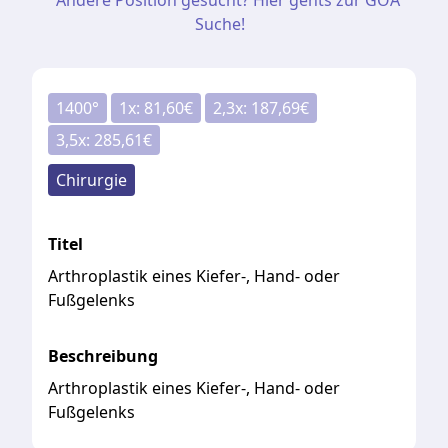
Andere Position gesucht? Hier gehts zur GOÄ
Suche!
1400
°
1
x:
81,60
€
2,3
x:
187,69
€
3,5
x:
285,61
€
Chirurgie
Titel
Arthroplastik eines Kiefer-, Hand- oder
Fußgelenks
Beschreibung
Arthroplastik eines Kiefer-, Hand- oder
Fußgelenks