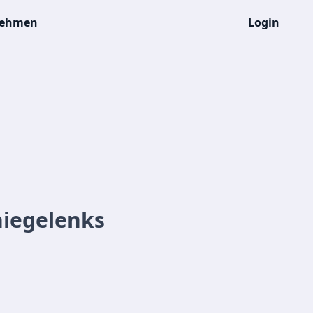
nehmen
Login
niegelenks