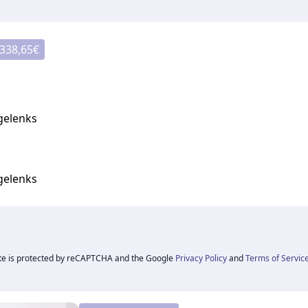
338,65
€
gelenks
gelenks
ite is protected by reCAPTCHA and the Google
Privacy Policy
and
Terms of Servic