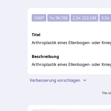
1660
°
1
x:
96,76
€
2,3
x:
222,54
€
3,5
x:
Titel
Arthroplastik eines Ellenbogen- oder Knie
Beschreibung
Arthroplastik eines Ellenbogen- oder Knie
Verbesserung vorschlagen
This s