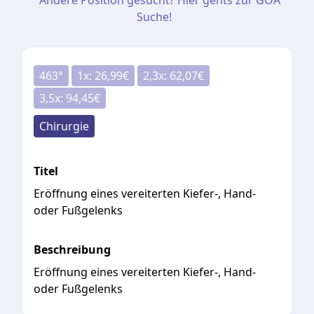
Andere Position gesucht? Hier gehts zur GOÄ
Suche!
463
°
1
x:
26,99
€
2,3
x:
62,07
€
3,5
x:
94,45
€
Chirurgie
Titel
Eröffnung eines vereiterten Kiefer-, Hand-
oder Fußgelenks
Beschreibung
Eröffnung eines vereiterten Kiefer-, Hand-
oder Fußgelenks