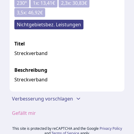
230
°
1
x:
13,41
€
2,3
x:
30,83
€
3,5
x:
46,92
€
Nichtgebietsbez. Leistungen
Titel
Streckverband
Beschreibung
Streckverband
Verbesserung vorschlagen
Gefällt mir
This site is protected by reCAPTCHA and the Google
Privacy Policy
and
Terms of Service
apply.