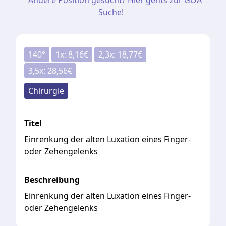
Andere Position gesucht? Hier gehts zur GOÄ
Suche!
140
°
1
x:
8,16
€
2,3
x:
18,77
€
3,5
x:
28,56
€
Chirurgie
Titel
Einrenkung der alten Luxation eines Finger-
oder Zehengelenks
Beschreibung
Einrenkung der alten Luxation eines Finger-
oder Zehengelenks