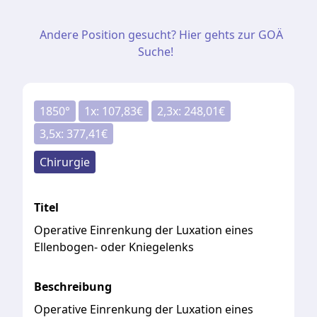
Andere Position gesucht? Hier gehts zur GOÄ
Suche!
1850
°
1
x:
107,83
€
2,3
x:
248,01
€
3,5
x:
377,41
€
Chirurgie
Titel
Operative Einrenkung der Luxation eines
Ellenbogen- oder Kniegelenks
Beschreibung
Operative Einrenkung der Luxation eines