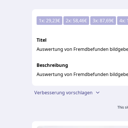
1
x:
29,23
€
2
x:
58,46
€
3
x:
87,69
€
4
x:
Titel
Auswertung von Fremdbefunden bildgebe
Beschreibung
Auswertung von Fremdbefunden bildgebe
Verbesserung vorschlagen
This s