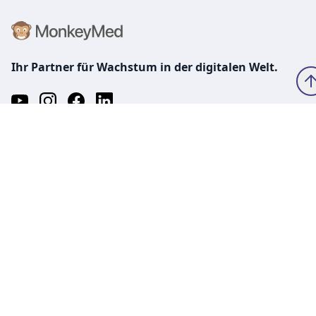
Ihr Partner für Wachstum in der digitalen Welt.
Software
TimeMonkey Zeiterfassung & Personalmanagement
Zeiterfassung für Arztpraxen
Zeiterfassung für Zahnarztpraxen
Zeiterfassung mit dem Praxis-iPhone
Schichtplanung bald mit KI
Recruiting für medizinische Praxen
Zeiterfassung für kleine Unternehmen
Zeiterfassung für den Mittelstand
Zeiterfassung für die Pflege