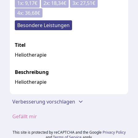
1
x:
9,17
€
2
x:
18,34
€
3
x:
27,51
€
4
x:
36,68
€
Besondere Leistungen
Titel
Heliotherapie
Beschreibung
Heliotherapie
Verbesserung vorschlagen
Gefällt mir
This site is protected by reCAPTCHA and the Google
Privacy Policy
and
Terms of Service
apply.