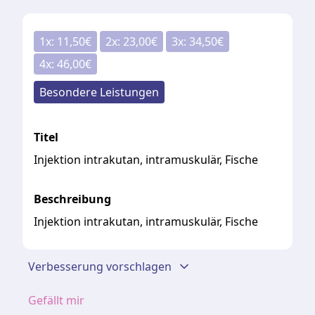
1
x:
11,50
€
2
x:
23,00
€
3
x:
34,50
€
4
x:
46,00
€
Besondere Leistungen
Titel
Injektion intrakutan, intramuskulär, Fische
Beschreibung
Injektion intrakutan, intramuskulär, Fische
Verbesserung vorschlagen
Gefällt mir