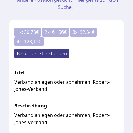
Andere Position gesucht? Hier gehts zur GOT
Suche!
1
x:
30,78
€
2
x:
61,56
€
3
x:
92,34
€
4
x:
123,12
€
Besondere Leistungen
Titel
Verband anlegen oder abnehmen, Robert-
Jones-Verband
Beschreibung
Verband anlegen oder abnehmen, Robert-
Jones-Verband