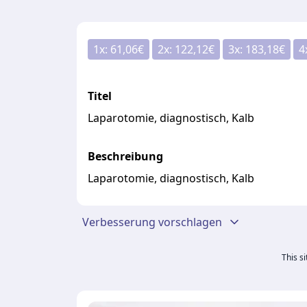
1
x:
61,06
€
2
x:
122,12
€
3
x:
183,18
€
4
Titel
Laparotomie, diagnostisch, Kalb
Beschreibung
Laparotomie, diagnostisch, Kalb
Verbesserung vorschlagen
This s