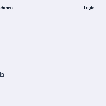
nehmen
Login
lb