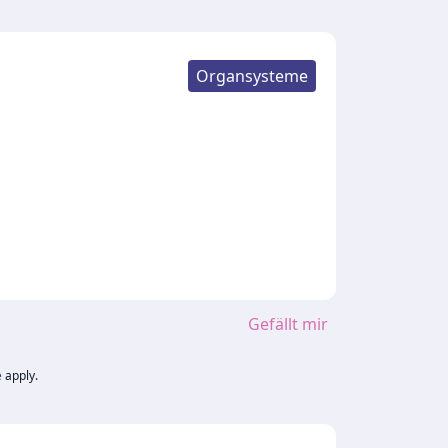
Organsysteme
Gefällt mir
e
apply.