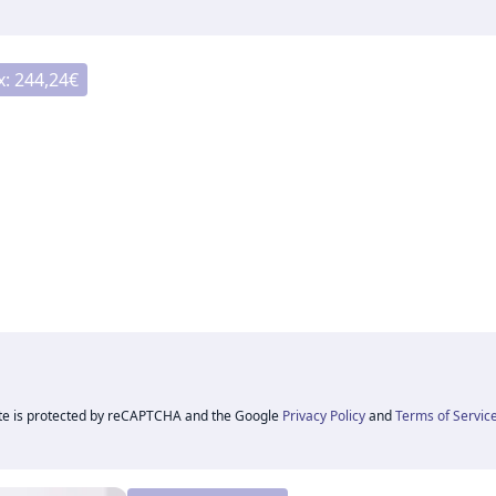
x:
244,24
€
ite is protected by reCAPTCHA and the Google
Privacy Policy
and
Terms of Servic