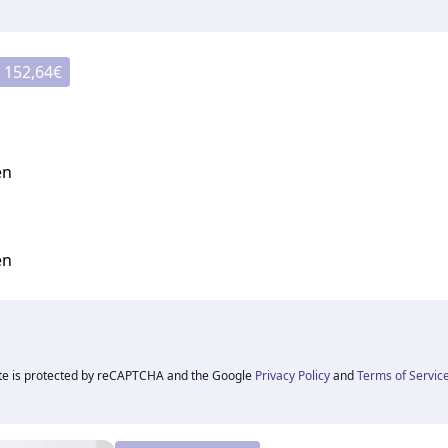
:
152,64
€
en
en
ite is protected by reCAPTCHA and the Google
Privacy Policy
and
Terms of Servic