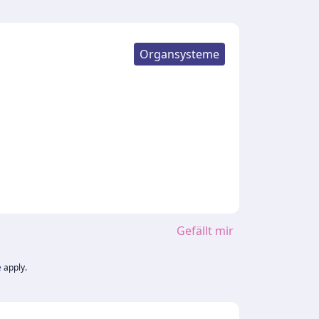
Organsysteme
Gefällt mir
e
apply.