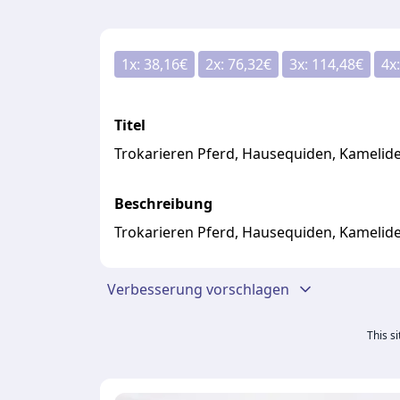
1
x:
38,16
€
2
x:
76,32
€
3
x:
114,48
€
4
x
Titel
Trokarieren Pferd, Hausequiden, Kamelid
Beschreibung
Trokarieren Pferd, Hausequiden, Kamelid
Verbesserung vorschlagen
This s