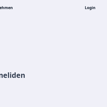
nehmen
Login
meliden