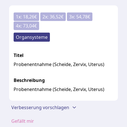
1
x:
18,26
€
2
x:
36,52
€
3
x:
54,78
€
4
x:
73,04
€
Organsysteme
Titel
Probenentnahme (Scheide, Zervix, Uterus)
Beschreibung
Probenentnahme (Scheide, Zervix, Uterus)
Verbesserung vorschlagen
Gefällt mir