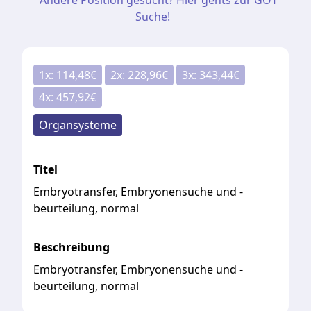
Andere Position gesucht? Hier gehts zur GOT
Suche!
1
x:
114,48
€
2
x:
228,96
€
3
x:
343,44
€
4
x:
457,92
€
Organsysteme
Titel
Embryotransfer, Embryonensuche und -
beurteilung, normal
Beschreibung
Embryotransfer, Embryonensuche und -
beurteilung, normal