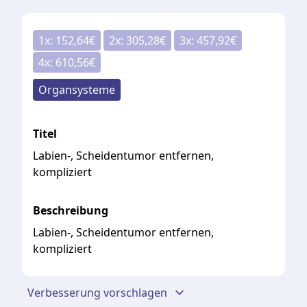
1
x:
152,64
€
2
x:
305,28
€
3
x:
457,92
€
4
x:
610,56
€
Organsysteme
Titel
Labien-, Scheidentumor entfernen,
kompliziert
Beschreibung
Labien-, Scheidentumor entfernen,
kompliziert
Verbesserung vorschlagen