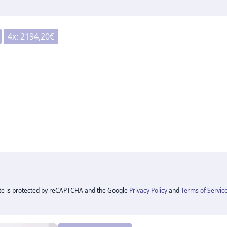
4
x:
2194,20
€
ite is protected by reCAPTCHA and the Google
Privacy Policy
and
Terms of Servic