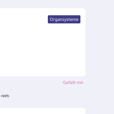
Organsysteme
Gefällt mir
e
apply.