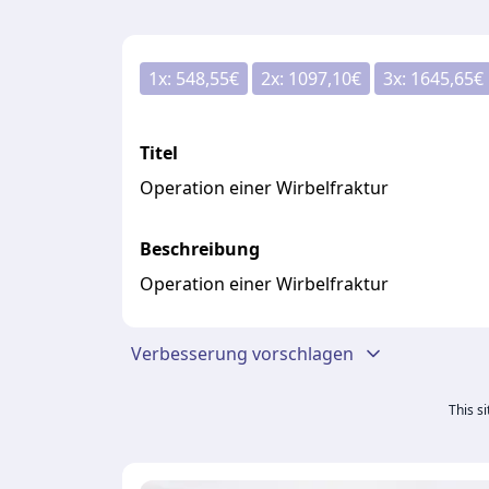
1
x:
548,55
€
2
x:
1097,10
€
3
x:
1645,65
€
Titel
Operation einer Wirbelfraktur
Beschreibung
Operation einer Wirbelfraktur
Verbesserung vorschlagen
This s