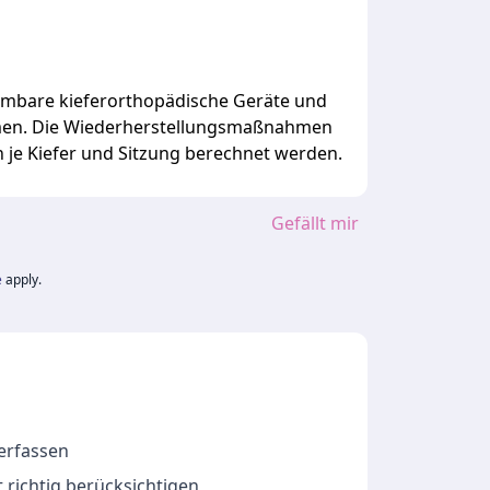
hmbare
kieferorthopädische
Geräte
und
men.
Die
Wiederherstellungsmaßnahmen
n
je
Kiefer
und
Sitzung
berechnet
werden.
Gefällt mir
e
apply.
 erfassen
 richtig berücksichtigen