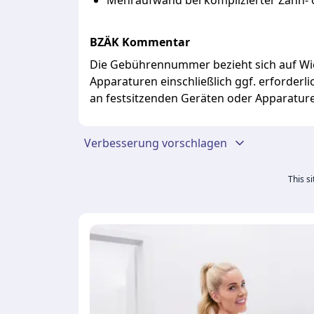
Mehraufwand
bei
komplizierter
Zahn-
BZÄK Kommentar
Die
Gebührennummer
bezieht
sich
auf
Wi
Apparaturen
einschließlich
ggf.
erforderl
an
festsitzenden
Geräten
oder
Apparatur
Verbesserung vorschlagen
This s