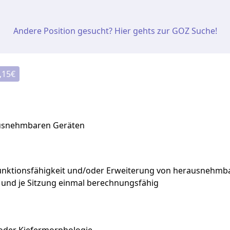
Andere Position gesucht? Hier gehts zur GOZ Suche!
,15
€
ausnehmbaren Geräten
unktionsfähigkeit
und/oder
Erweiterung
von
herausnehmb
r
und
je
Sitzung
einmal
berechnungsfähig