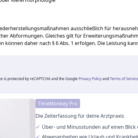
oder
Kiefermorphologie
ederherstellungsmaßnahmen
ausschließlich
für
herausne
icher
Abformungen.
Gleiches
gilt
für
Erweiterungsmaßnah
en
können
daher
nach
§
6
Abs.
1
erfolgen.
Die
Leistung
kan
ite is protected by reCAPTCHA and the Google
Privacy Policy
and
Terms of Servic
TimeMonkey Pro
Die Zeiterfassung für deine Arztpraxis
✓
Über- und Minusstunden
auf einen Blick
✓
Abwesenheiten
wie Urlaub und Krankheit