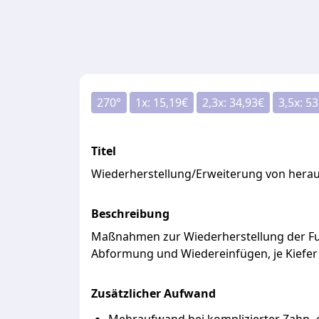
270
°
1x:
15,19
€
2,3x:
34,93
€
3,5x:
53
Titel
Wiederherstellung/Erweiterung von her
Beschreibung
Maßnahmen
zur
Wiederherstellung
der
F
Abformung
und
Wiedereinfügen,
je
Kiefe
Zusätzlicher Aufwand