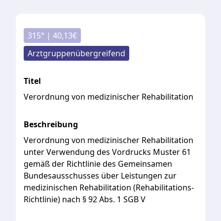
315
° |
40,13
€
Arztgruppenübergreifend
Titel
Verordnung von medizinischer Rehabilitation
Beschreibung
Verordnung
von
medizinischer
Rehabilitation
unter
Verwendung
des
Vordrucks
Muster
61
gemäß
der
Richtlinie
des
Gemeinsamen
Bundesausschusses
über
Leistungen
zur
medizinischen
Rehabilitation
(Rehabilitations-
Richtlinie)
nach
§
92
Abs.
1
SGB
V