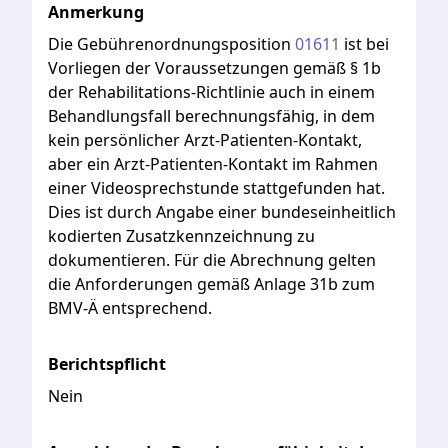
Anmerkung
Die
Gebührenordnungsposition
01611
ist
bei
Vorliegen
der
Voraussetzungen
gemäß
§
1b
der
Rehabilitations-Richtlinie
auch
in
einem
Behandlungsfall
berechnungsfähig,
in
dem
kein
persönlicher
Arzt-Patienten-Kontakt,
aber
ein
Arzt-Patienten-Kontakt
im
Rahmen
einer
Videosprechstunde
stattgefunden
hat.
Dies
ist
durch
Angabe
einer
bundeseinheitlich
kodierten
Zusatzkennzeichnung
zu
dokumentieren.
Für
die
Abrechnung
gelten
die
Anforderungen
gemäß
Anlage
31b
zum
BMV-Ä
entsprechend.
Berichtspflicht
Nein