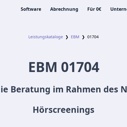
Software
Abrechnung
Für 0€
Unter
Leistungskataloge
❯
EBM
❯
01704
EBM
01704
 die Beratung im Rahmen des 
Hörscreenings