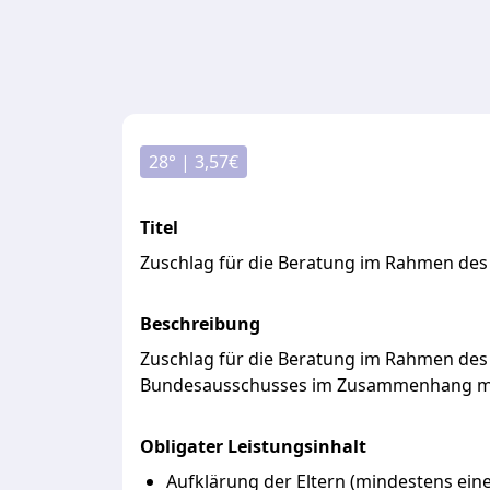
28
° |
3,57
€
Titel
Zuschlag für die Beratung im Rahmen de
Beschreibung
Zuschlag
für
die
Beratung
im
Rahmen
de
Bundesausschusses
im
Zusammenhang
m
Obligater Leistungsinhalt
Aufklärung der Eltern (mindestens ei