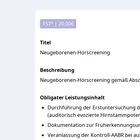
157
° |
20,00
€
Titel
Neugeborenen-Hörscreening
Beschreibung
Neugeborenen-Hörscreening
gemäß
Absc
Obligater Leistungsinhalt
Durchführung der Erstuntersuchung de
(auditorisch evozierte Hirnstammpoten
Dokumentation zur Früherkennungsun
Veranlassung der Kontroll-AABR bei au