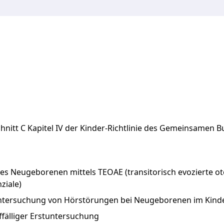
hnitt
C
Kapitel
IV
der
Kinder-Richtlinie
des
Gemeinsamen
B
s Neugeborenen mittels TEOAE (transitorisch evozierte o
ziale)
tersuchung von Hörstörungen bei Neugeborenen im Kind
ffälliger Erstuntersuchung