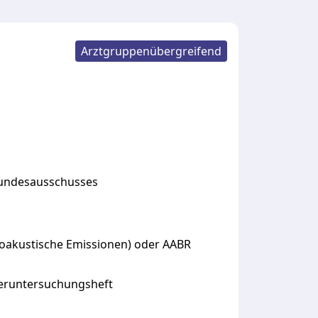
Arztgruppenübergreifend
undesausschusses
toakustische Emissionen) oder AABR
eruntersuchungsheft