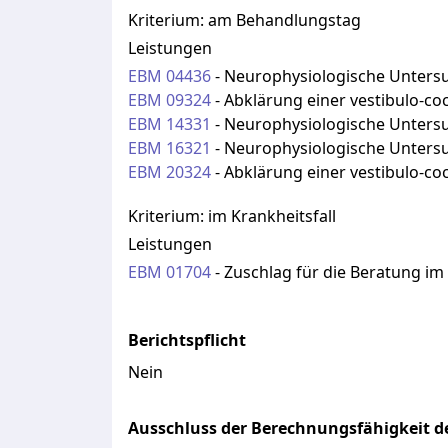
Kriterium:
am Behandlungstag
Leistungen
EBM
04436
-
Neurophysiologische Untersu
EBM
09324
-
Abklärung einer vestibulo-c
EBM
14331
-
Neurophysiologische Untersu
EBM
16321
-
Neurophysiologische Untersu
EBM
20324
-
Abklärung einer vestibulo-c
Kriterium:
im Krankheitsfall
Leistungen
EBM
01704
-
Zuschlag für die Beratung 
Berichtspflicht
Nein
Ausschluss der Berechnungsfähigkeit de