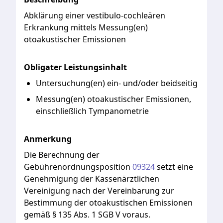
Abklärung
einer
vestibulo-cochleären
Erkrankung
mittels
Messung(en)
otoakustischer
Emissionen
Obligater Leistungsinhalt
Untersuchung(en) ein- und/oder beidseitig
Messung(en) otoakustischer Emissionen,
einschließlich Tympanometrie
Anmerkung
Die
Berechnung
der
Gebührenordnungsposition
09324
setzt
eine
Genehmigung
der
Kassenärztlichen
Vereinigung
nach
der
Vereinbarung
zur
Bestimmung
der
otoakustischen
Emissionen
gemäß
§
135
Abs.
1
SGB
V
voraus.