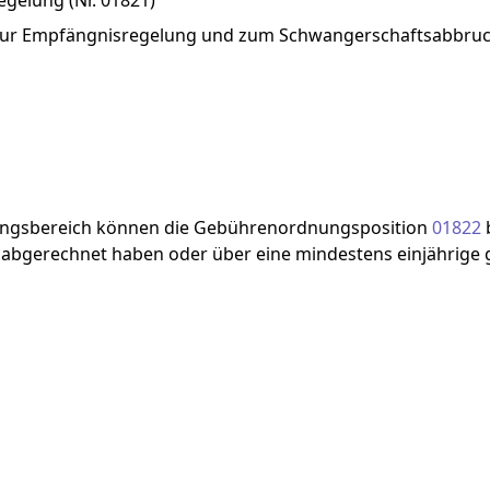
gelung (Nr. 01821)
 zur Empfängnisregelung und zum Schwangerschaftsabbr
ngsbereich
können
die
Gebührenordnungsposition
01822
2
abgerechnet
haben
oder
über
eine
mindestens
einjährige