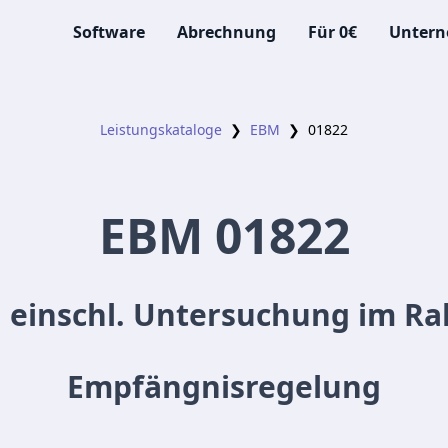
Software
Abrechnung
Für 0€
Unter
Leistungskataloge
❯
EBM
❯
01822
EBM
01822
 einschl. Untersuchung im R
Empfängnisregelung