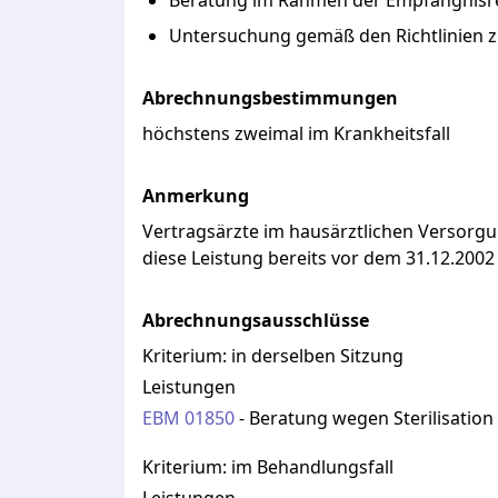
Beratung im Rahmen der Empfängnisre
Untersuchung gemäß den Richtlinien
Abrechnungsbestimmungen
höchstens zweimal im Krankheitsfall
Anmerkung
Vertragsärzte
im
hausärztlichen
Versorgu
diese
Leistung
bereits
vor
dem
31.12.200
Abrechnungsausschlüsse
Kriterium:
in derselben Sitzung
Leistungen
EBM
01850
-
Beratung wegen Sterilisation
Kriterium:
im Behandlungsfall