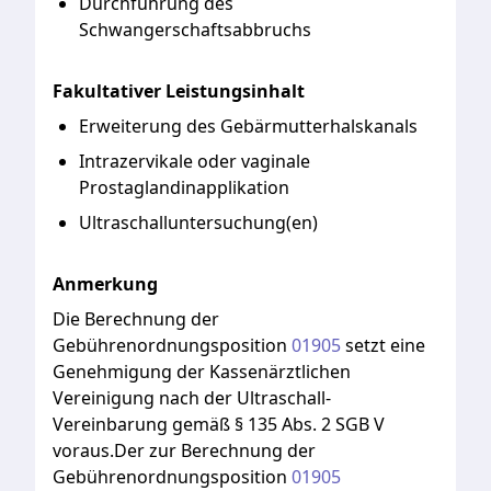
Durchführung des
Schwangerschaftsabbruchs
Fakultativer Leistungsinhalt
Erweiterung des Gebärmutterhalskanals
Intrazervikale oder vaginale
Prostaglandinapplikation
Ultraschalluntersuchung(en)
Anmerkung
Die
Berechnung
der
Gebührenordnungsposition
01905
setzt
eine
Genehmigung
der
Kassenärztlichen
Vereinigung
nach
der
Ultraschall-
Vereinbarung
gemäß
§
135
Abs.
2
SGB
V
voraus.Der
zur
Berechnung
der
Gebührenordnungsposition
01905