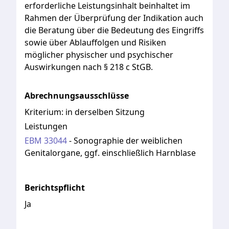
erforderliche
Leistungsinhalt
beinhaltet
im
Rahmen
der
Überprüfung
der
Indikation
auch
die
Beratung
über
die
Bedeutung
des
Eingriffs
sowie
über
Ablauffolgen
und
Risiken
möglicher
physischer
und
psychischer
Auswirkungen
nach
§
218
c
StGB.
Abrechnungsausschlüsse
Kriterium:
in derselben Sitzung
Leistungen
EBM
33044
-
Sonographie der weiblichen
Genitalorgane, ggf. einschließlich Harnblase
Berichtspflicht
Ja