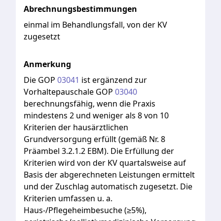
Abrechnungsbestimmungen
einmal im Behandlungsfall, von der KV
zugesetzt
Anmerkung
Die
GOP
03041
ist
ergänzend
zur
Vorhaltepauschale
GOP
03040
berechnungsfähig,
wenn
die
Praxis
mindestens
2
und
weniger
als
8
von
10
Kriterien
der
hausärztlichen
Grundversorgung
erfüllt
(gemäß
Nr.
8
Präambel
3.2.1.2
EBM).
Die
Erfüllung
der
Kriterien
wird
von
der
KV
quartalsweise
auf
Basis
der
abgerechneten
Leistungen
ermittelt
und
der
Zuschlag
automatisch
zugesetzt.
Die
Kriterien
umfassen
u.
a.
Haus-/Pflegeheimbesuche
(≥5%),