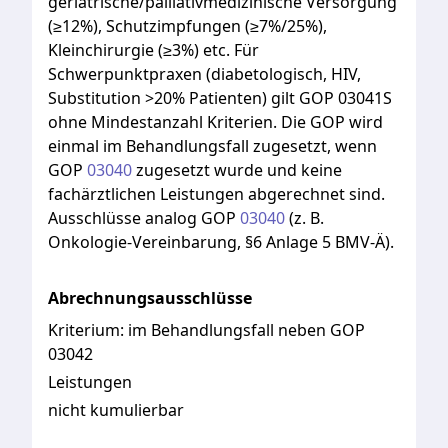
geriatrische/palliativmedizinische
Versorgung
(≥12%),
Schutzimpfungen
(≥7%/25%),
Kleinchirurgie
(≥3%)
etc.
Für
Schwerpunktpraxen
(diabetologisch,
HIV,
Substitution
>20%
Patienten)
gilt
GOP
03041S
ohne
Mindestanzahl
Kriterien.
Die
GOP
wird
einmal
im
Behandlungsfall
zugesetzt,
wenn
GOP
03040
zugesetzt
wurde
und
keine
fachärztlichen
Leistungen
abgerechnet
sind.
Ausschlüsse
analog
GOP
03040
(z.
B.
Onkologie-Vereinbarung,
§6
Anlage
5
BMV-Ä).
Abrechnungsausschlüsse
Kriterium:
im Behandlungsfall neben GOP
03042
Leistungen
nicht kumulierbar