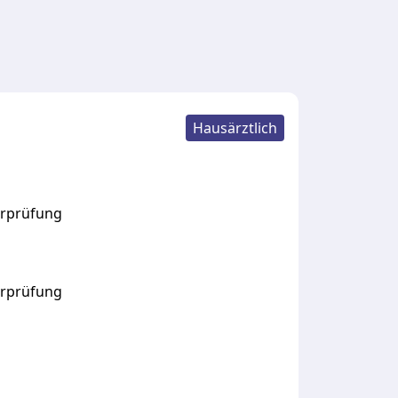
Hausärztlich
örprüfung
rprüfung