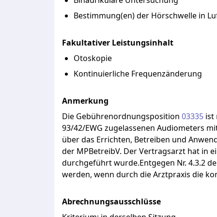
Binaurikulare Untersuchung
Bestimmung(en) der Hörschwelle in Lu
Fakultativer Leistungsinhalt
Otoskopie
Kontinuierliche Frequenzänderung
Anmerkung
Die
Gebührenordnungsposition
03335
ist
93/42/EWG
zugelassenen
Audiometers
mi
über
das
Errichten,
Betreiben
und
Anwen
der
MPBetreibV.
Der
Vertragsarzt
hat
in
e
durchgeführt
wurde.Entgegen
Nr.
4.3.2
de
werden,
wenn
durch
die
Arztpraxis
die
kon
Abrechnungsausschlüsse