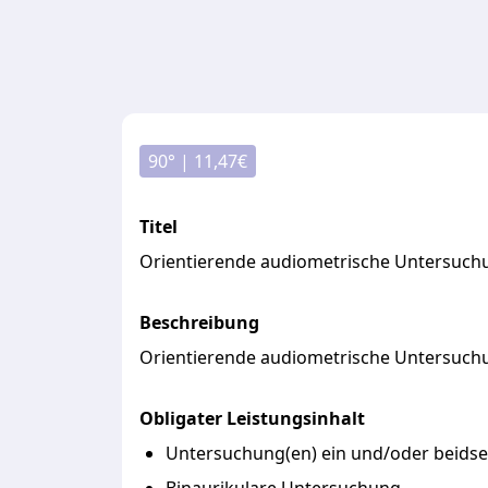
90
° |
11,47
€
Titel
Orientierende audiometrische Untersuchu
Beschreibung
Orientierende
audiometrische
Untersuch
Obligater Leistungsinhalt
Untersuchung(en) ein und/oder beidsei