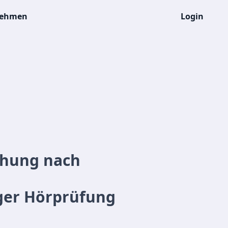
nehmen
Login
chung nach
iger Hörprüfung