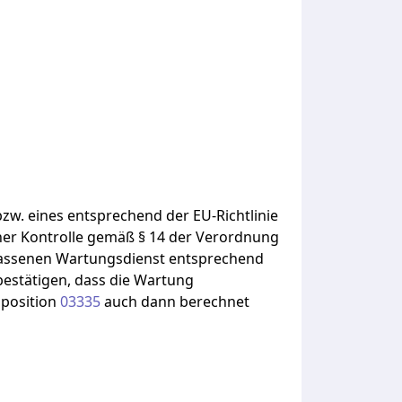
bzw.
eines
entsprechend
der
EU-Richtlinie
her
Kontrolle
gemäß
§
14
der
Verordnung
assenen
Wartungsdienst
entsprechend
bestätigen,
dass
die
Wartung
position
03335
auch
dann
berechnet