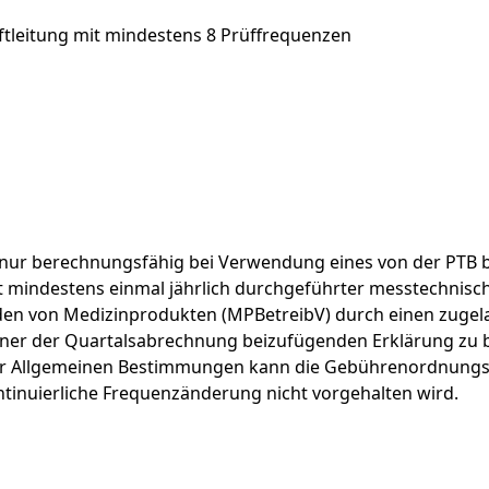
ftleitung mit mindestens 8 Prüffrequenzen
nur
berechnungsfähig
bei
Verwendung
eines
von
der
PTB
t
mindestens
einmal
jährlich
durchgeführter
messtechnisc
den
von
Medizinprodukten
(MPBetreibV)
durch
einen
zugel
iner
der
Quartalsabrechnung
beizufügenden
Erklärung
zu
r
Allgemeinen
Bestimmungen
kann
die
Gebührenordnungs
tinuierliche
Frequenzänderung
nicht
vorgehalten
wird.