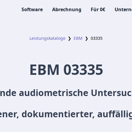
Software
Abrechnung
Für 0€
Unter
Leistungskataloge
❯
EBM
❯
03335
EBM
03335
ende audiometrische Untersu
er, dokumentierter, auffäll