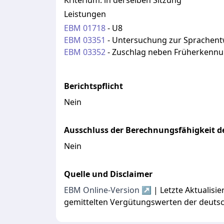
Kriterium:
in derselben Sitzung
Leistungen
EBM
01718
-
U8
EBM
03351
-
Untersuchung zur Sprachent
EBM
03352
-
Zuschlag neben Früherkenn
Berichtspflicht
Nein
Ausschluss der Berechnungsfähigkeit de
Nein
Quelle und Disclaimer
EBM Online-Version ↗
| Letzte Aktualis
gemittelten Vergütungswerten der deuts