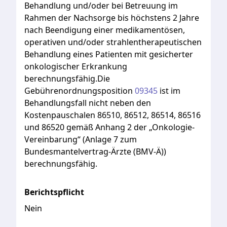
Behandlung
und/oder
bei
Betreuung
im
Rahmen
der
Nachsorge
bis
höchstens
2
Jahre
nach
Beendigung
einer
medikamentösen,
operativen
und/oder
strahlentherapeutischen
Behandlung
eines
Patienten
mit
gesicherter
onkologischer
Erkrankung
berechnungsfähig.Die
Gebührenordnungsposition
09345
ist
im
Behandlungsfall
nicht
neben
den
Kostenpauschalen
86510
,
86512
,
86514
,
86516
und
86520
gemäß
Anhang
2
der
„Onkologie-
Vereinbarung“
(Anlage
7
zum
Bundesmantelvertrag-Ärzte
(BMV-Ä))
berechnungsfähig.
Berichtspflicht
Nein