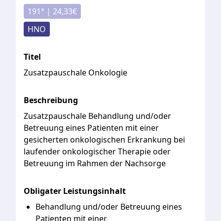
191
° |
24,33
€
HNO
Titel
Zusatzpauschale Onkologie
Beschreibung
Zusatzpauschale
Behandlung
und/oder
Betreuung
eines
Patienten
mit
einer
gesicherten
onkologischen
Erkrankung
bei
laufender
onkologischer
Therapie
oder
Betreuung
im
Rahmen
der
Nachsorge
Obligater Leistungsinhalt
Behandlung und/oder Betreuung eines
Patienten mit einer