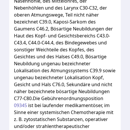
Nasenhöhle,
des
Mittelohres,
der
Nebenhöhlen
und
des
Larynx
C30-C32,
der
oberen
Atmungswege,
Teil
nicht
näher
bezeichnet
C39.0,
Kaposi-Sarkom
des
Gaumens
C46.2,
Bösartige
Neubildungen
der
Haut
des
Kopf-
und
Gesichtsbereichs
C43.0-
C43.4,
C44.0-C44.4,
des
Bindegewebes
und
sonstiger
Weichteile
des
Kopfes,
des
Gesichtes
und
des
Halses
C49.0,
Bösartige
Neubildung
ungenau
bezeichneter
Lokalisation
des
Atmungssystems
C39.9
sowie
ungenau
bezeichneter
Lokalisation
Kopf,
Gesicht
und
Hals
C76.0,
Sekundäre
und
nicht
näher
bezeichnete
bösartige
Neubildungen
C77-C80.Die
Gebührenordnungsposition
09345
ist
bei
laufender
medikamentöser,
im
Sinne
einer
systemischen
Chemotherapie
mit
z.
B.
zytostatischen
Substanzen,
operativer
und/oder
strahlentherapeutischer