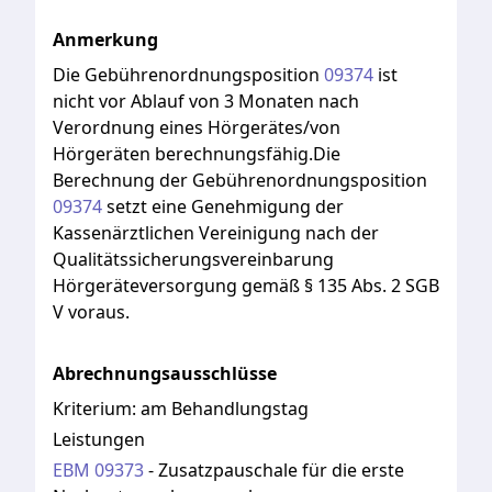
Anmerkung
Die
Gebührenordnungsposition
09374
ist
nicht
vor
Ablauf
von
3
Monaten
nach
Verordnung
eines
Hörgerätes/von
Hörgeräten
berechnungsfähig.Die
Berechnung
der
Gebührenordnungsposition
09374
setzt
eine
Genehmigung
der
Kassenärztlichen
Vereinigung
nach
der
Qualitätssicherungsvereinbarung
Hörgeräteversorgung
gemäß
§
135
Abs.
2
SGB
V
voraus.
Abrechnungsausschlüsse
Kriterium:
am Behandlungstag
Leistungen
EBM
09373
-
Zusatzpauschale für die erste