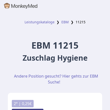
Leistungskataloge
❯
EBM
❯
11215
EBM
11215
Zuschlag Hygiene
Andere Position gesucht? Hier gehts zur EBM
Suche!
2
° |
0,25
€