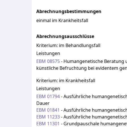
Abrechnungsbestimmungen
einmal im Krankheitsfall
Abrechnungsausschlüsse
Kriterium:
im Behandlungsfall
Leistungen
EBM
08575
-
Humangenetische Beratung u
künstliche Befruchtung bei evidentem ge
Kriterium:
im Krankheitsfall
Leistungen
EBM
01794
-
Ausführliche humangenetisch
Dauer
EBM
01841
-
Ausführliche humangenetisch
EBM
11233
-
Ausführliche humangenetisch
EBM
11301
-
Grundpauschale humangenetis