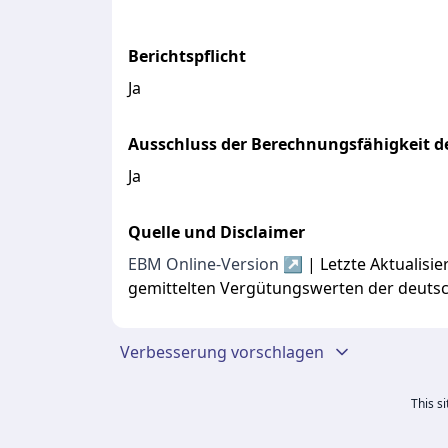
Berichtspflicht
Ja
Ausschluss der Berechnungsfähigkeit de
Ja
Quelle und Disclaimer
EBM Online-Version ↗
| Letzte Aktualis
gemittelten Vergütungswerten der deuts
Verbesserung vorschlagen
This s