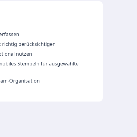
 erfassen
 richtig berücksichtigen
ptional nutzen
 mobiles Stempeln für ausgewählte
Team-Organisation