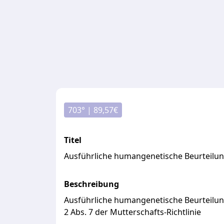
703
° |
89,57
€
Titel
Ausführliche humangenetische Beurteilun
Beschreibung
Ausführliche
humangenetische
Beurteilu
2
Abs.
7
der
Mutterschafts-Richtlinie