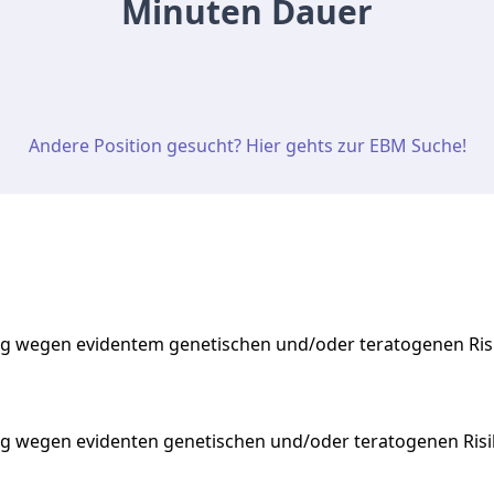
Minuten Dauer
Andere Position gesucht? Hier gehts zur EBM Suche!
g wegen evidentem genetischen und/oder teratogenen Risi
ng
wegen
evidenten
genetischen
und/oder
teratogenen
Ris