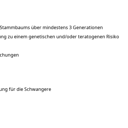
es Stammbaums über mindestens 3 Generationen
lung zu einem genetischen und/oder teratogenen Risiko
uchungen
sung für die Schwangere