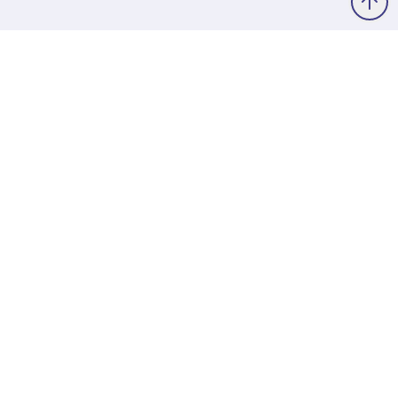
Leistungskataloge
BEMA Suche
GOZ Suche
GOÄ Suche
EBM Suche
GOT Suche
Blog
Personal Lexikon
ssende
 ↗