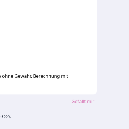
ge ohne Gewähr. Berechnung mit
Gefällt mir
e
apply.