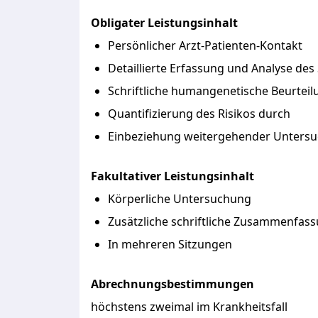
Obligater Leistungsinhalt
Persönlicher Arzt-Patienten-Kontakt
Detaillierte Erfassung und Analyse d
Schriftliche humangenetische Beurtei
Quantifizierung des Risikos durch
Einbeziehung weitergehender Unters
Fakultativer Leistungsinhalt
Körperliche Untersuchung
Zusätzliche schriftliche Zusammenfas
In mehreren Sitzungen
Abrechnungsbestimmungen
höchstens zweimal im Krankheitsfall