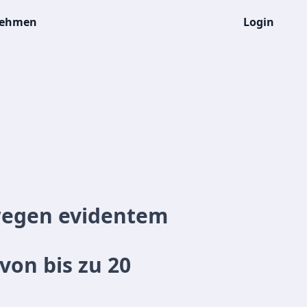
nehmen
Login
wegen evidentem
von bis zu 20