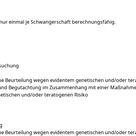
nur
einmal
je
Schwangerschaft
berechnungsfähig.
rsuchung
e Beurteilung wegen evidentem genetischen und/oder tera
nd Begutachtung im Zusammenhang mit einer Maßnahme nac
netischen und/oder teratogenen Risiko
g
e Beurteilung wegen evidentem genetischen und/oder ter