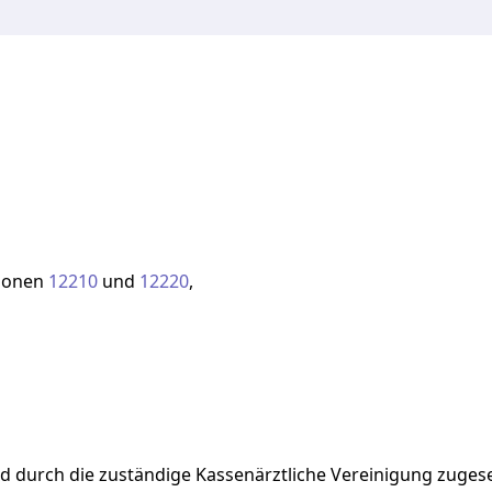
ionen
12210
und
12220
,
rd
durch
die
zuständige
Kassenärztliche
Vereinigung
zugese