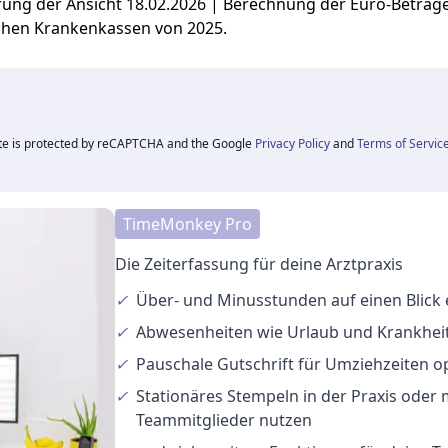
ierung der Ansicht 18.02.2026 | Berechnung der Euro-Beträ
chen Krankenkassen von 2025.
ite is protected by reCAPTCHA and the Google
Privacy Policy
and
Terms of Servic
TimeMonkey Pro
Die Zeiterfassung für deine Arztpraxis
✓
Über- und Minusstunden
auf einen Blick
✓
Abwesenheiten
wie Urlaub und Krankheit
✓
Pauschale Gutschrift
für Umziehzeiten o
✓
Stationäres Stempeln
in der Praxis oder
Teammitglieder nutzen