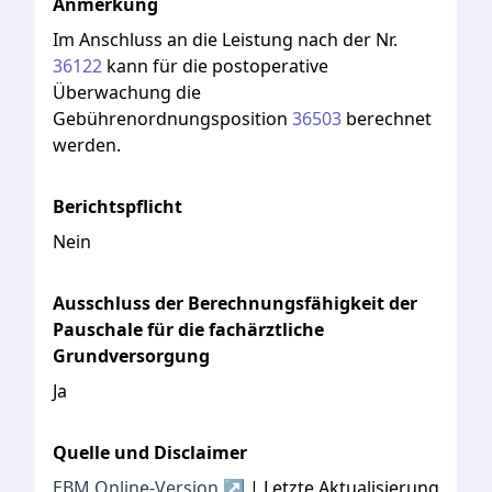
Anmerkung
Im
Anschluss
an
die
Leistung
nach
der
Nr.
36122
kann
für
die
postoperative
Überwachung
die
Gebührenordnungsposition
36503
berechnet
werden.
Berichtspflicht
Nein
Ausschluss der Berechnungsfähigkeit der
Pauschale für die fachärztliche
Grundversorgung
Ja
Quelle und Disclaimer
EBM Online-Version ↗
| Letzte Aktualisierung